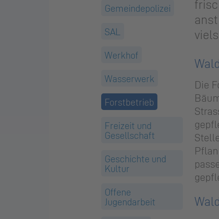
fris
Gemeindepolizei
anst
SAL
viel
Werkhof
Wald
Wasserwerk
Die F
Bäume
Forstbetrieb
Stras
gepfl
Freizeit und
Gesellschaft
Stell
Pflan
Geschichte und
passe
Kultur
gepfl
Offene
Wald
Jugendarbeit