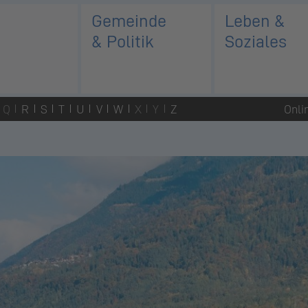
Gemeinde
Leben &
& Politik
Soziales
Q
R
S
T
U
V
W
X
Y
Z
Onli