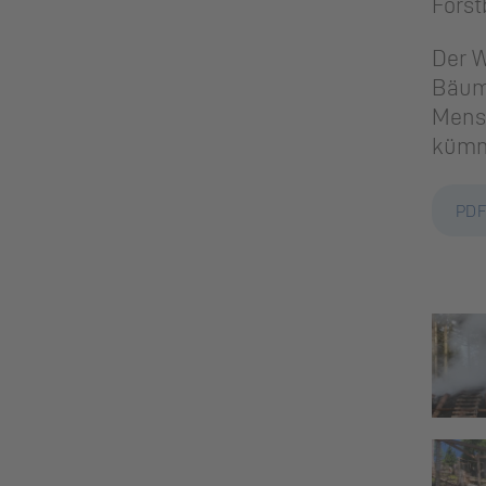
Forst
Der W
Bäume
Mens
kümm
PDF