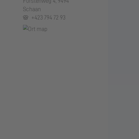
Fürstenweg 4, 9494
Schaan
+423 794 72 93