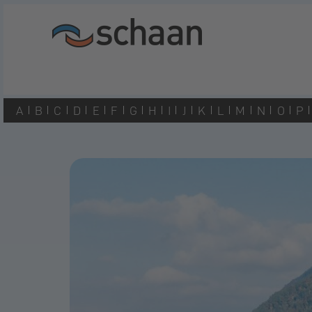
A
B
C
D
E
F
G
H
I
J
K
L
M
N
O
P