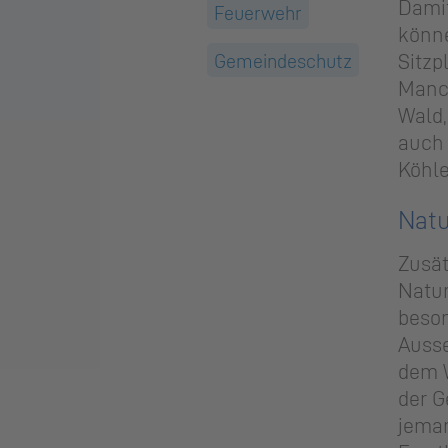
Dami
Feuerwehr
könne
Sitzp
Gemeindeschutz
Manc
Wald,
auch 
Köhle
Natu
Zusät
Natur
beson
Ausse
dem 
der 
jeman