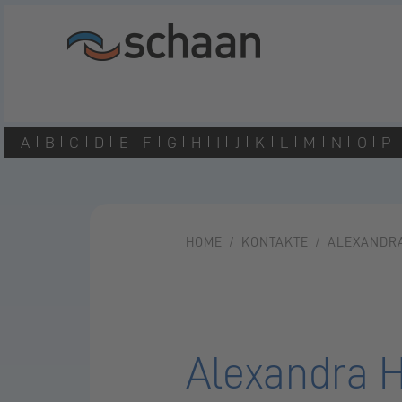
A
B
C
D
E
F
G
H
I
J
K
L
M
N
O
P
HOME
KONTAKTE
ALEXANDRA
Alexandra Hi