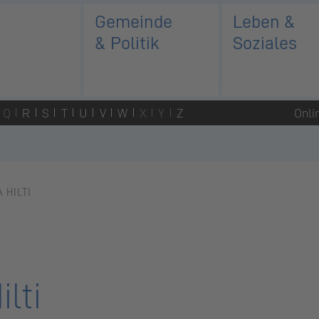
Gemeinde
Leben &
& Politik
Soziales
Q
R
S
T
U
V
W
X
Y
Z
Onli
 HILTI
lti