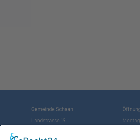
Gemeinde Schaan
Öffnun
Landstrasse 19
Montag 
9494 Schaan
08:00 – 
Fürstentum Liechtenstein
(vor Fe