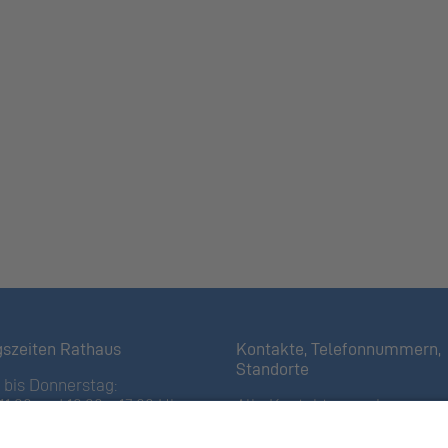
gszeiten Rathaus
Kontakte, Telefonnummern,
Standorte
bis Donnerstag:
11:30 und 13:30 – 17:00 Uhr
Alle Kontakte anzeigen
iertagen bis 16:00 Uhr)
Ortsplan anzeigen