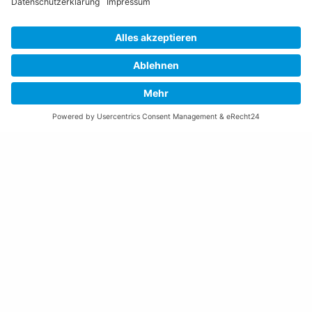
Öffnungszeiten Rathaus
Montag bis Donnerstag:
08:00 – 11:30 und 13:30 – 17:00 Uhr
(vor Feiertagen bis 16:00 Uhr)
Freitag:
08:00 – 11:30 Uhr
Weitere Öffnungszeiten
Altstoffsammelstelle
Deponie Ställa
/Forst
GZ Resch
Weitere Orte und Öffnungszeiten anzeigen
Kontakte, Telefonnummern, Standorte
Alle Kontakte anzeigen
Ortsplan anzeigen