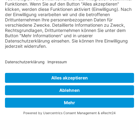
Tel +423 / 237 72 00
Email schreiben
Impressum
Datenschutzerklärung
Nutzungsbedingungen Chatbot
Barrierefreiheit
Öffnungszeiten Rathaus
Montag bis Donnerstag:
08:00 – 11:30 und 13:30 – 17:00 Uhr
(vor Feiertagen bis 16:00 Uhr)
Freitag:
08:00 – 11:30 Uhr
Weitere Öffnungszeiten
Altstoffsammelstelle
Deponie Ställa
/Forst