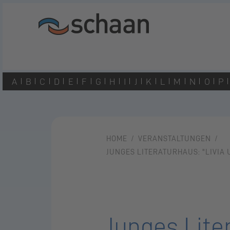
A
B
C
D
E
F
G
H
I
J
K
L
M
N
O
P
HOME
VERANSTALTUNGEN
JUNGES LITERATURHAUS: "LIVIA 
Junges Liter