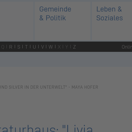
Gemeinde
Leben &
& Politik
Soziales
Q
R
S
T
U
V
W
X
Y
Z
Onli
UND SILVER IN DER UNTERWELT" - MAYA HOFER
aturhaus: "Livia