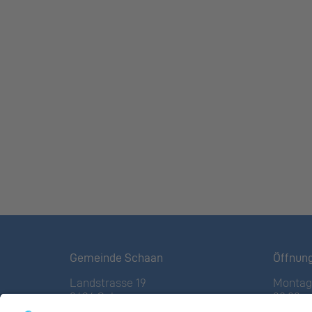
Gemeinde Schaan
Öffnun
Landstrasse 19
Montag 
9494 Schaan
08:00 – 
Fürstentum Liechtenstein
(vor Fe