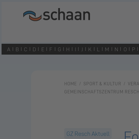
A
B
C
D
E
F
G
H
I
J
K
L
M
N
O
P
HOME
SPORT & KULTUR
VER
GEMEINSCHAFTSZENTRUM RESC
Fo
GZ Resch Aktuell