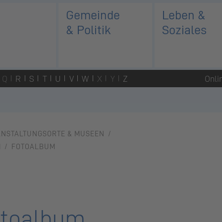
Gemeinde
Leben &
& Politik
Soziales
Q
R
S
T
U
V
W
X
Y
Z
Onli
ANSTALTUNGSORTE & MUSEEN
H
FOTOALBUM
toalbum