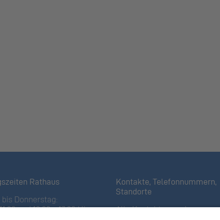
gszeiten Rathaus
Kontakte, Telefonnummern,
Standorte
bis Donnerstag:
11:30 und 13:30 – 17:00 Uhr
Alle Kontakte anzeigen
iertagen bis 16:00 Uhr)
Ortsplan anzeigen