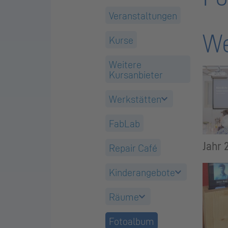
Veranstaltungen
We
Kurse
Weitere
Kursanbieter
Werkstätten
FabLab
Jahr 
Repair Café
Kinderangebote
Räume
Fotoalbum