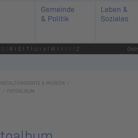
Gemeinde
Leben &
& Politik
Soziales
Q
R
S
T
U
V
W
X
Y
Z
Onli
ANSTALTUNGSORTE & MUSEEN
H
FOTOALBUM
toalbum