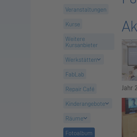
Veranstaltungen
Ak
Kurse
Weitere
Kursanbieter
Werkstätten
FabLab
Jahr 
Repair Café
Kinderangebote
Räume
Fotoalbum