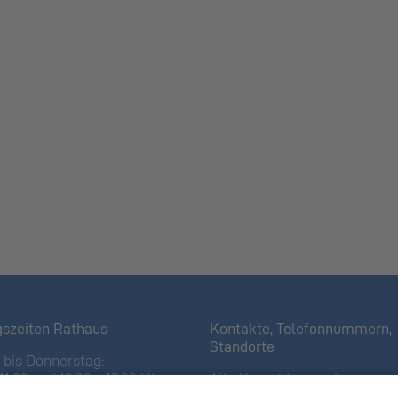
gszeiten Rathaus
Kontakte, Telefonnummern,
Standorte
bis Donnerstag:
11:30 und 13:30 – 17:00 Uhr
Alle Kontakte anzeigen
iertagen bis 16:00 Uhr)
Ortsplan anzeigen