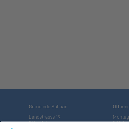
Gemeinde Schaan
Öffnun
Landstrasse 19
Montag 
9494 Schaan
08:00 – 
Fürstentum Liechtenstein
(vor Fe