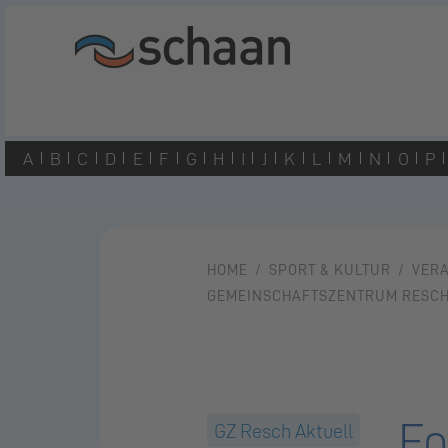
A
B
C
D
E
F
G
H
I
J
K
L
M
N
O
P
HOME
SPORT & KULTUR
VER
GEMEINSCHAFTSZENTRUM RESC
Fo
GZ Resch Aktuell