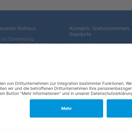
gszeiten Rathaus
Kontakte, Telefonnummern,
Standorte
bis Donnerstag:
11:30 und 13:30 – 17:00 Uhr
Alle Kontakte anzeigen
iertagen bis 16:00 Uhr)
Ortsplan anzeigen
11:30 Uhr
Gemeindekasse/Einwohnerko
 Öffnungszeiten
+423 237 72 20
fsammelstelle
Gemeindebauverwaltung
 Ställa
/Forst
+423 237 72 40
ch
 Orte und Öffnungszeiten
en