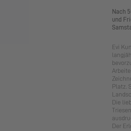
Nach 50
und Fri
Samstag
Evi Kun
langjäh
bevorz
Arbeite
Zeichn
Platz. 
Landsc
Die lie
Triesen
ausdru
Der Erl