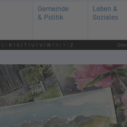
Gemeinde
Leben &
& Politik
Soziales
Q
R
S
T
U
V
W
X
Y
Z
Onli