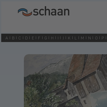
A
B
C
D
E
F
G
H
I
J
K
L
M
N
O
P