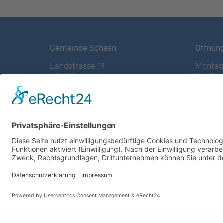
Gemeinde Schaan
Öffnun
Landstrasse 19
Montag 
9494 Schaan
08:00 – 
Fürstentum Liechtenstein
(vor Fe
Tel +423 / 237 72 00
Freitag:
08:00 – 
Email schreiben
Weitere
Impressum
Altstof
Datenschutzerklärung
Deponie
Nutzungsbedingungen Chatbot
GZ Res
Barrierefreiheit
Weitere
anzeig