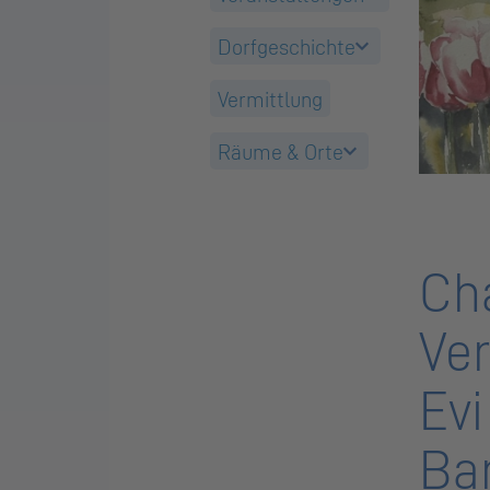
Dorfgeschichte
Vermittlung
Räume & Orte
Cha
Ve
Evi
Ba