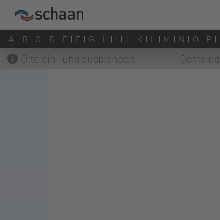
A
B
C
D
E
F
G
H
I
J
K
L
M
N
O
P
Orte ein- und ausblenden
Gemeind