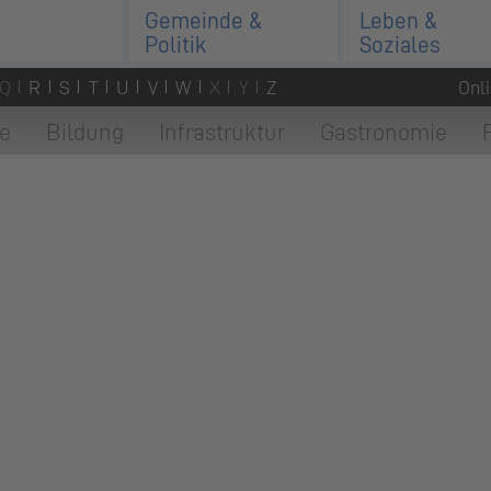
Gemeinde &
Leben &
Politik
Soziales
Q
R
S
T
U
V
W
X
Y
Z
Onl
e
Bildung
Infrastruktur
Gastronomie