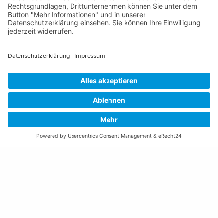
Impressum
Datenschutzerklärung
Nutzungsbedingungen Chatbot
Barrierefreiheit
Öffnungszeiten Rathaus
Montag bis Donnerstag:
08:00 – 11:30 und 13:30 – 17:00 Uhr
(vor Feiertagen bis 16:00 Uhr)
Freitag:
08:00 – 11:30 Uhr
Weitere Öffnungszeiten
Altstoffsammelstelle
Deponie Ställa
/Forst
GZ Resch
Weitere Orte und Öffnungszeiten anzeigen