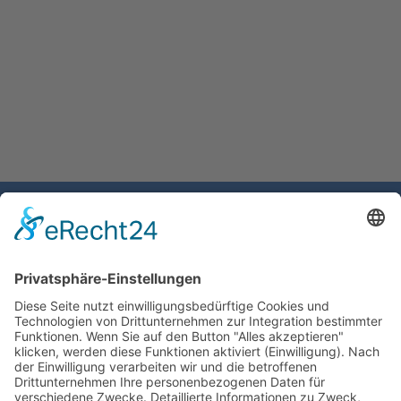
Gemeinde Schaan
Landstrasse 19
9494 Schaan
Fürstentum Liechtenstein
Tel +423 / 237 72 00
Email schreiben