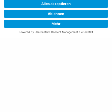
Montag bis Donnerstag:
08:00 – 11:30 und 13:30 – 17:00 Uhr
(vor Feiertagen bis 16:00 Uhr)
Freitag:
08:00 – 11:30 Uhr
Weitere Öffnungszeiten
Altstoffsammelstelle
Deponie Ställa
/Forst
GZ Resch
Weitere Orte und Öffnungszeiten anzeigen
Kontakte, Telefonnummern, Standorte
Alle Kontakte anzeigen
Ortsplan anzeigen