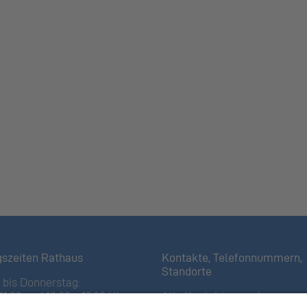
gszeiten Rathaus
Kontakte, Telefonnummern,
Standorte
bis Donnerstag:
11:30 und 13:30 – 17:00 Uhr
Alle Kontakte anzeigen