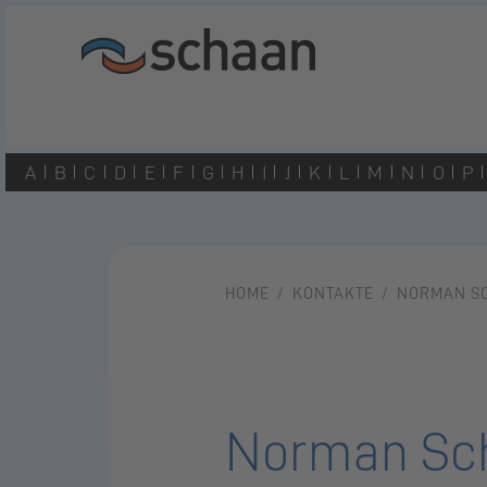
A
B
C
D
E
F
G
H
I
J
K
L
M
N
O
P
HOME
KONTAKTE
NORMAN S
Norman Sc