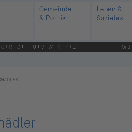
Gemeinde
Leben &
& Politik
Soziales
Q
R
S
T
U
V
W
X
Y
Z
Onli
CHÄDLER
hädler