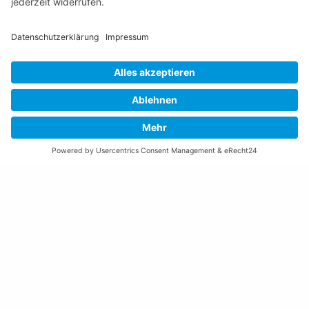
Barrierefreiheit
Öffnungszeiten Rathaus
Montag bis Donnerstag:
08:00 – 11:30 und 13:30 – 17:00 Uhr
(vor Feiertagen bis 16:00 Uhr)
Freitag:
08:00 – 11:30 Uhr
Weitere Öffnungszeiten
Altstoffsammelstelle
Deponie Ställa
/Forst
GZ Resch
Weitere Orte und Öffnungszeiten anzeigen
Kontakte, Telefonnummern, Standorte