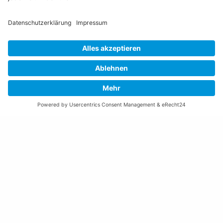
Öffnungszeiten Rathaus
Montag bis Donnerstag:
08:00 – 11:30 und 13:30 – 17:00 Uhr
(vor Feiertagen bis 16:00 Uhr)
Freitag:
08:00 – 11:30 Uhr
Weitere Öffnungszeiten
Altstoffsammelstelle
Deponie Ställa
/Forst
GZ Resch
Weitere Orte und Öffnungszeiten anzeigen
Kontakte, Telefonnummern, Standorte
Alle Kontakte anzeigen