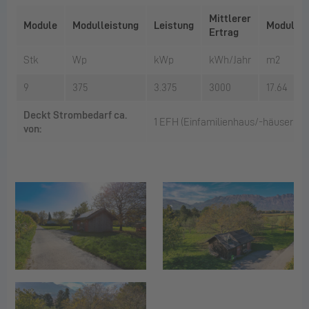
Mittlerer
Module
Modulleistung
Leistung
Modulflä
Ertrag
Stk
Wp
kWp
kWh/Jahr
m2
9
375
3.375
3000
17.64
Deckt Strombedarf ca.
1 EFH (Einfamilienhaus/-häuser)
von: