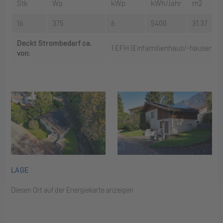
Stk
Wp
kWp
kWh/Jahr
m2
16
375
6
5400
31.37
Deckt Strombedarf ca.
1 EFH (Einfamilienhaus/-häuser)
von:
LAGE
Diesen Ort auf der Energiekarte anzeigen