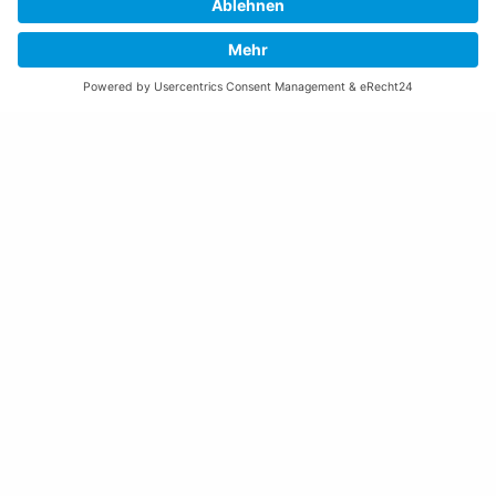
Freitag:
08:00 – 11:30 Uhr
Weitere Öffnungszeiten
Altstoffsammelstelle
Deponie Ställa
/Forst
GZ Resch
Weitere Orte und Öffnungszeiten anzeigen
Kontakte, Telefonnummern, Standorte
Alle Kontakte anzeigen
Ortsplan anzeigen
Gemeindekasse/Einwohnerkontrolle
+423 237 72 20