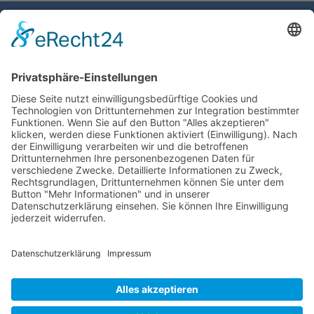
Gemeinde Schaan
Landstrasse 19
9494 Schaan
Fürstentum Liechtenstein
Tel +423 / 237 72 00
Email schreiben
Impressum
Datenschutzerklärung
Nutzungsbedingungen Chatbot
Barrierefreiheit
Öffnungszeiten Rathaus
Montag bis Donnerstag:
08:00 – 11:30 und 13:30 – 17:00 Uhr
(vor Feiertagen bis 16:00 Uhr)