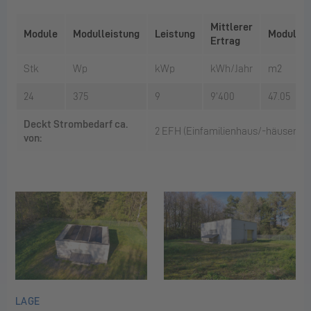
Mittlerer
Module
Modulleistung
Leistung
Modulflä
Ertrag
Stk
Wp
kWp
kWh/Jahr
m2
24
375
9
9’400
47.05
Deckt Strombedarf ca.
2 EFH (Einfamilienhaus/-häuser)
von:
LAGE