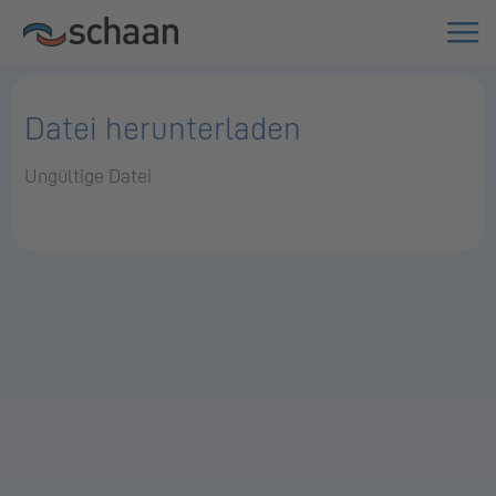
Datei herunterladen
Ungültige Datei