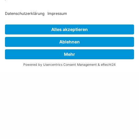
Öffnungszeiten Rathaus
Montag bis Donnerstag:
08:00 – 11:30 und 13:30 – 17:00 Uhr
(vor Feiertagen bis 16:00 Uhr)
Freitag:
08:00 – 11:30 Uhr
Weitere Öffnungszeiten
Altstoffsammelstelle
Deponie Ställa
/Forst
GZ Resch
Weitere Orte und Öffnungszeiten anzeigen
Kontakte, Telefonnummern, Standorte
Alle Kontakte anzeigen