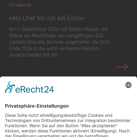
5 Fragen an ...
«Als Chef bin ich ein Echo»
Am 1. September 2024 hat Stefan Marxer die
Stelle als Nachfolger der langjährigen SAL-
Leiterin Klaudia Zechner angetreten, die sich
Ende 2024 in die wohl verdiente Pension
verabschiedet hat. Im…
<
>