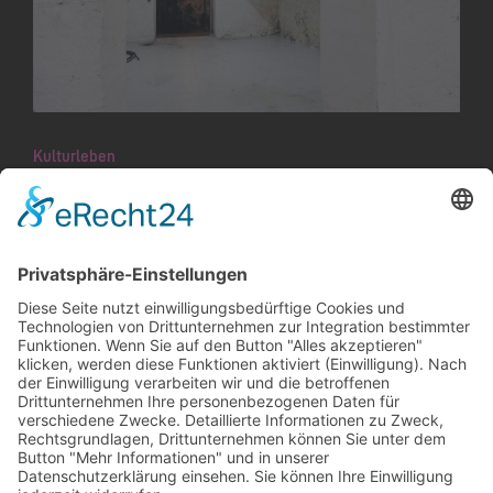
Kulturleben
Altes Brauhaus wird zur Kulturbrauerei
Das alte Brauhaus der früheren Bierbrauerei
Quaderer an der Feldkircher Strasse 43 ist
insbesondere durch sein Kellergewölbe
erhaltenswert. Daher hat die Gemeinde es
im…