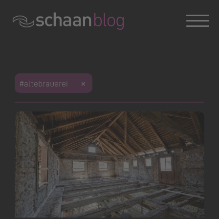
Konversation wird geladen
Konversation wird geladen
Konversation wird geladen
Dies ist das Weblog der Gemeinde Schaan. Haben Sie
#altebrauerei
Fragen zum Blog oder zu einem Beitrag?
Sie erreichen uns unter
blog@schaan.li
oder Tel. +423
237 72 00.
Offizielle Webseite der Gemeinde Schaan
|
Impressum
|
Datenschutz
Konversation wird geladen
Konversation wird geladen
Konversation wird geladen
Konversation wird geladen
Konversation wird geladen