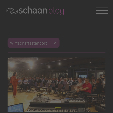
Konversation wird geladen
Konversation wird geladen
Konversation wird geladen
Dies ist das Weblog der Gemeinde Schaan. Haben Sie
Wirtschaftsstandort
Fragen zum Blog oder zu einem Beitrag?
Sie erreichen uns unter
blog@schaan.li
oder Tel. +423
237 72 00.
Offizielle Webseite der Gemeinde Schaan
|
Impressum
|
Datenschutz
Konversation wird geladen
Konversation wird geladen
Konversation wird geladen
Konversation wird geladen
Konversation wird geladen