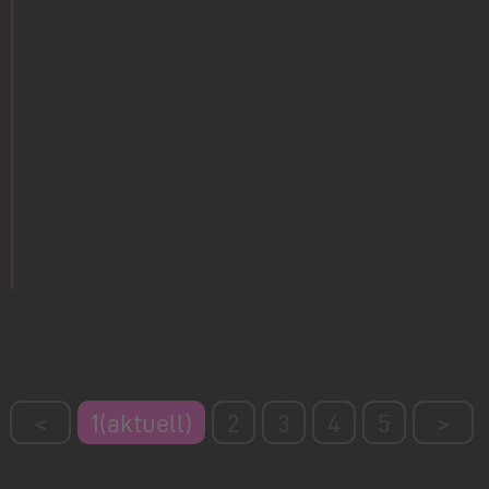
<
1
(aktuell)
2
3
4
5
>