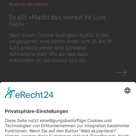
Rund um die Familie
Es gilt: «Macht das, worauf ihr Lust
habt»
Nach einem Corona-bedingten Ausfall in den
vergangenen zwei Jahren findet vom 25. bis 29.
April endlich wieder eine Schaaner
Aktivwoche statt. Wie die Idee dazu
entstanden ist und worauf sich die…
<
>