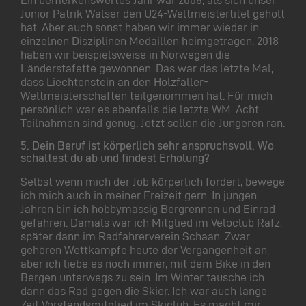
Junior Patrik Walser den U24-Weltmeistertitel geholt
hat. Aber auch sonst haben wir immer wieder in
einzelnen Disziplinen Medaillen heimgetragen. 2018
haben wir beispielsweise in Norwegen die
Länderstafette gewonnen. Das war das letzte Mal,
dass Liechtenstein an den Holzfäller-
Weltmeisterschaften teilgenommen hat. Für mich
persönlich war es ebenfalls die letzte WM. Acht
Teilnahmen sind genug. Jetzt sollen die Jüngeren ran.
5.
Dein Beruf ist körperlich sehr anspruchsvoll. Wo
schaltest du ab und findest Erholung?
Selbst wenn mich der Job körperlich fordert, bewege
ich mich auch in meiner Freizeit gern. In jungen
Jahren bin ich hobbymässig Bergrennen und Einrad
gefahren. Damals war ich Mitglied im Veloclub Rafz,
später dann im Radfahrerverein Schaan. Zwar
gehören Wettkämpfe heute der Vergangenheit an,
aber ich liebe es noch immer, mit dem Bike in den
Bergen unterwegs zu sein. Im Winter tausche ich
dann das Rad gegen die Skier. Ich war auch lange
Zeit Vorstandsmitglied im Skiclub. Es macht mir