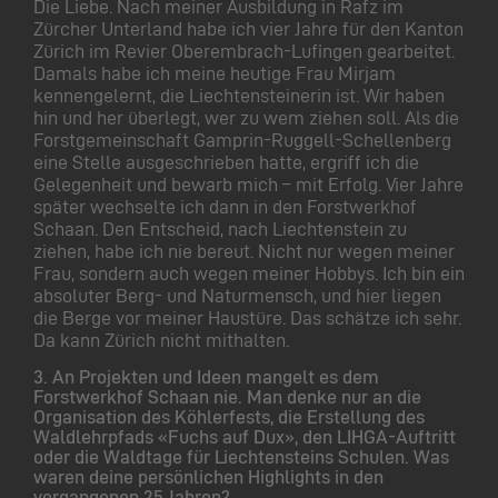
Die Liebe. Nach meiner Ausbildung in Rafz im
Zürcher Unterland habe ich vier Jahre für den Kanton
Zürich im Revier Oberembrach-Lufingen gearbeitet.
Damals habe ich meine heutige Frau Mirjam
kennengelernt, die Liechtensteinerin ist. Wir haben
hin und her überlegt, wer zu wem ziehen soll. Als die
Forstgemeinschaft Gamprin-Ruggell-Schellenberg
eine Stelle ausgeschrieben hatte, ergriff ich die
Gelegenheit und bewarb mich – mit Erfolg. Vier Jahre
später wechselte ich dann in den Forstwerkhof
Schaan. Den Entscheid, nach Liechtenstein zu
ziehen, habe ich nie bereut. Nicht nur wegen meiner
Frau, sondern auch wegen meiner Hobbys. Ich bin ein
absoluter Berg- und Naturmensch, und hier liegen
die Berge vor meiner Haustüre. Das schätze ich sehr.
Da kann Zürich nicht mithalten.
3.
An Projekten und Ideen mangelt es dem
Forstwerkhof Schaan nie. Man denke nur an die
Organisation des Köhlerfests, die Erstellung des
Waldlehrpfads «Fuchs auf Dux», den LIHGA-Auftritt
oder die Waldtage für Liechtensteins Schulen. Was
waren deine persönlichen Highlights in den
vergangenen 25 Jahren?