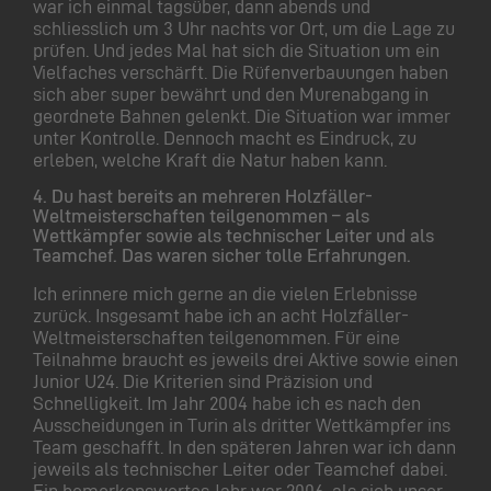
war ich einmal tagsüber, dann abends und
schliesslich um 3 Uhr nachts vor Ort, um die Lage zu
prüfen. Und jedes Mal hat sich die Situation um ein
Vielfaches verschärft. Die Rüfenverbauungen haben
sich aber super bewährt und den Murenabgang in
geordnete Bahnen gelenkt. Die Situation war immer
unter Kontrolle. Dennoch macht es Eindruck, zu
erleben, welche Kraft die Natur haben kann.
4.
Du hast bereits an mehreren Holzfäller-
Weltmeisterschaften teilgenommen – als
Wettkämpfer sowie als technischer Leiter und als
Teamchef. Das waren sicher tolle Erfahrungen.
Ich erinnere mich gerne an die vielen Erlebnisse
zurück. Insgesamt habe ich an acht Holzfäller-
Weltmeisterschaften teilgenommen. Für eine
Teilnahme braucht es jeweils drei Aktive sowie einen
Junior U24. Die Kriterien sind Präzision und
Schnelligkeit. Im Jahr 2004 habe ich es nach den
Ausscheidungen in Turin als dritter Wettkämpfer ins
Team geschafft. In den späteren Jahren war ich dann
jeweils als technischer Leiter oder Teamchef dabei.
Ein bemerkenswertes Jahr war 2006, als sich unser