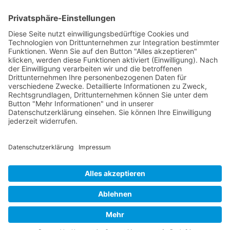
«Ich war schon als Kind
ein Wirbelwind»
Gemeinde Schaan
Landstrasse 19, 9494 Schaan
Datenschutz
|
Impressum