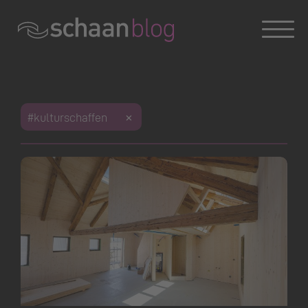
Konversation wird geladen
Konversation wird geladen
Konversation wird geladen
Dies ist das Weblog der Gemeinde Schaan. Haben Sie
Fragen zum Blog oder zu einem Beitrag?
#kulturschaffen
Sie erreichen uns unter
blog@schaan.li
oder Tel. +423
237 72 00.
Offizielle Webseite der Gemeinde Schaan
|
Impressum
|
Datenschutz
Konversation wird geladen
Konversation wird geladen
Konversation wird geladen
Konversation wird geladen
Konversation wird geladen