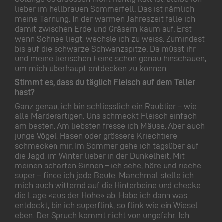
lieber im hellbrauen Sommerfell. Das ist nämlich
meine Tarnung. In der warmen Jahreszeit falle ich
damit zwischen Erde und Gräsern kaum auf. Erst
wenn Schnee liegt, wechsle ich zu weiss. Zumindest
bis auf die schwarze Schwanzspitze. Da müsst ihr
und meine tierischen Feine schon genau hinschauen,
um mich überhaupt entdecken zu können.
Stimmt es, dass du täglich Fleisch auf dem Teller
hast?
Ganz genau, ich bin schliesslich ein Raubtier – wie
alle Marderartigen. Uns schmeckt Fleisch einfach
am besten. Am liebsten fresse ich Mäuse. Aber auch
junge Vögel, Hasen oder grössere Kriechtiere
schmecken mir. Im Sommer gehe ich tagsüber auf
die Jagd, im Winter lieber in der Dunkelheit. Mit
meinen scharfen Sinnen – ich sehe, höre und rieche
super – finde ich jede Beute. Manchmal stelle ich
mich auch witternd auf die Hinterbeine und checke
die Lage «aus der Höhe» ab. Habe ich dann was
entdeckt, bin ich superflink, so flink wie ein Wiesel
eben. Der Spruch kommt nicht von ungefähr. Ich