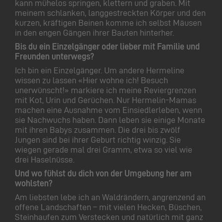
kann mühelos springen, klettern und graben. Mit
meinem schlanken, langgestreckten Körper und den
kurzen, kräftigen Beinen komme ich selbst Mäusen
in den engen Gängen ihrer Bauten hinterher.
Bis du ein Einzelgänger oder lieber mit Familie und
Freunden unterwegs?
Ich bin ein Einzelgänger. Um andere Hermeline
wissen zu lassen «Hier wohne ich! Besuch
unerwünscht!» markiere ich meine Reviergrenzen
mit Kot, Urin und Gerüchen. Nur Hermelin-Mamas
machen eine Ausnahme vom Einsiedlerleben, wenn
sie Nachwuchs haben. Dann leben sie einige Monate
mit ihren Babys zusammen. Die drei bis zwölf
Jungen sind bei ihrer Geburt richtig winzig. Sie
wiegen gerade mal drei Gramm, etwa so viel wie
drei Haselnüsse.
Und wo fühlst du dich von der Umgebung her am
wohlsten?
Am liebsten lebe ich an Waldrändern, angrenzend an
offene Landschaften – mit vielen Hecken, Büschen,
Steinhaufen zum Verstecken und natürlich mit ganz