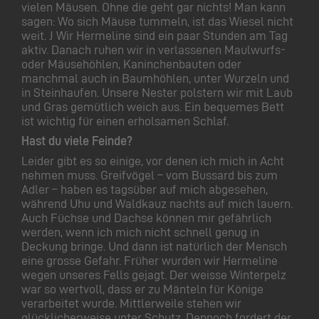
vielen Mäusen. Ohne die geht gar nichts! Man kann
sagen: Wo sich Mäuse tummeln, ist das Wiesel nicht
weit. J Wir Hermeline sind ein paar Stunden am Tag
aktiv. Danach ruhen wir in verlassenen Maulwurfs-
oder Mäusehöhlen, Kaninchenbauten oder
manchmal auch in Baumhöhlen, unter Wurzeln und
in Steinhaufen. Unsere Nester polstern wir mit Laub
und Gras gemütlich weich aus. Ein bequemes Bett
ist wichtig für einen erholsamen Schlaf.
Hast du viele Feinde?
Leider gibt es so einige, vor denen ich mich in Acht
nehmen muss. Greifvögel – vom Bussard bis zum
Adler – haben es tagsüber auf mich abgesehen,
während Uhu und Waldkauz nachts auf mich lauern.
Auch Füchse und Dachse können mir gefährlich
werden, wenn ich mich nicht schnell genug in
Deckung bringe. Und dann ist natürlich der Mensch
eine grosse Gefahr. Früher wurden wir Hermeline
wegen unseres Fells gejagt. Der weisse Winterpelz
war so wertvoll, dass er zu Mänteln für Könige
verarbeitet wurde. Mittlerweile stehen wir
glücklicherweise unter Schutz. Dennoch fordert der