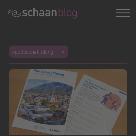
Konversation wird geladen
Konversation wird geladen
Konversation wird geladen
Dies ist das Weblog der Gemeinde Schaan. Haben Sie
#politischebildung
Fragen zum Blog oder zu einem Beitrag?
Sie erreichen uns unter
blog@schaan.li
oder Tel. +423
237 72 00.
Offizielle Webseite der Gemeinde Schaan
|
Impressum
|
Datenschutz
Konversation wird geladen
Konversation wird geladen
Konversation wird geladen
Konversation wird geladen
Konversation wird geladen