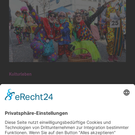
Kulturleben
Fasnachts­hochburg lädt zum
Verrücktsein ein
Kaum hat das neue Jahr begonnen, wird es
schon bunt in Schaan. Die Guggamusiken
stehen in den Startlöchern, um für gute Laune
zu sorgen und allen Anhängerinnen und
Anhängern der…