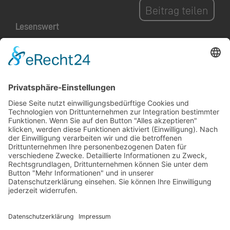
Beitrag teilen
Lesenswert
Kreativität, Abenteuer
und jede Menge Spass
auf dem Dräggspatz