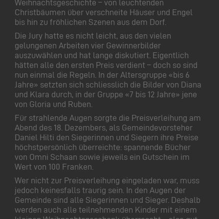
Weihnachtsgeschichte – von leuchtenden
Christbäumen über verschneite Häuser und Engel
bis hin zu fröhlichen Szenen aus dem Dorf.
Die Jury hatte es nicht leicht, aus den vielen
gelungenen Arbeiten vier Gewinnerbilder
auszuwählen und hat lange diskutiert. Eigentlich
hätten alle den ersten Preis verdient – doch so sind
nun einmal die Regeln. In der Altersgruppe «bis 6
Jahre» setzten sich schliesslich die Bilder von Diana
und Klara durch, in der Gruppe «7 bis 12 Jahre» jene
von Gloria und Ruben.
Für strahlende Augen sorgte die Preisverleihung am
Abend des 18. Dezembers, als Gemeindevorsteher
Daniel Hilti den Siegerinnen und Siegern ihre Preise
höchstpersönlich überreichte: spannende Bücher
von Omni Schaan sowie jeweils ein Gutschein im
Wert von 100 Franken.
Wer nicht zur Preisverleihung eingeladen war, muss
jedoch keinesfalls traurig sein. In den Augen der
Gemeinde sind alle Siegerinnen und Sieger. Deshalb
werden auch alle teilnehmenden Kinder mit einem