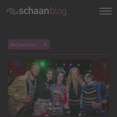
#digitalisierung
#website
#chatbot
#international
#kulturbrauerei
#kulturschaffen
#kunstschaffende
#jugendarbeit
#jugendbeteiligung
#skatepark
#hennafarm
#wohngemeinde
#neuzuzüger
#freizeitaktivitäten
#landwirtschaft
#eröffnungsfeier
#bauprojekte
#finanzhaushalt
#Dorfentwicklung
#friedhof
#bestattung
#Holzen
#schaabumm
#schutzwald
#waldverjüngung
#familienfest
#tak
#Grundwasserpumpwerk
#Wiesenll
#Wasserversorung
#sportplatzrheinwiese
#sportevent
#schnällschtaschaaner
#schaanbaut
#verkehrsproblematik
#neuesausdergemeinde
#verkehrsentwicklung
#Resch
#bodenerwerb
#LIFE
#festival
#photovoltaikanlagen
#fördermassnahmen
#regionalität
#heimatgefühle
#sommerprojektwoche
#abenteuerspielplatz
#schaanersommer
#summerfeeling
#vereinsleben
#sportangebote
#sportverbindet