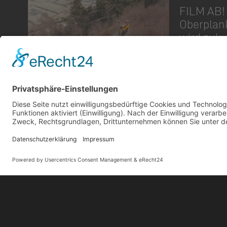
FILM AB! 
Oberplan
mung
wird zuku
Gemeinde Schaan
Landstrasse 19, 9494 Schaan
Datensch