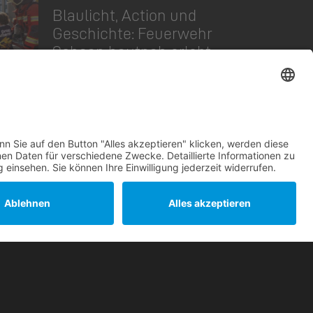
Blaulicht, Action und
Geschichte: Feuerwehr
Schaan hautnah erlebt