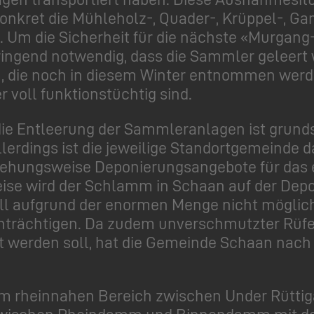
nkret die Mühleholz-, Quader-, Krüppel-, Gam
. Um die Sicherheit für die nächste «Murgang
dringend notwendig, dass die Sammler geleert
 die noch in diesem Winter entnommen werde
voll funktionstüchtig sind.
die Entleerung der Sammleranlagen ist grunds
erdings ist die jeweilige Standortgemeinde d
iehungsweise Deponierungsangebote für das
ise wird der Schlamm in Schaan auf der Depon
Fall aufgrund der enormen Menge nicht möglic
inträchtigen. Da zudem unverschmutzter R
 werden soll, hat die Gemeinde Schaan nach e
 im rheinnahen Bereich zwischen Under Rütti
zwischen Rheindamm und Binnendamm mit d