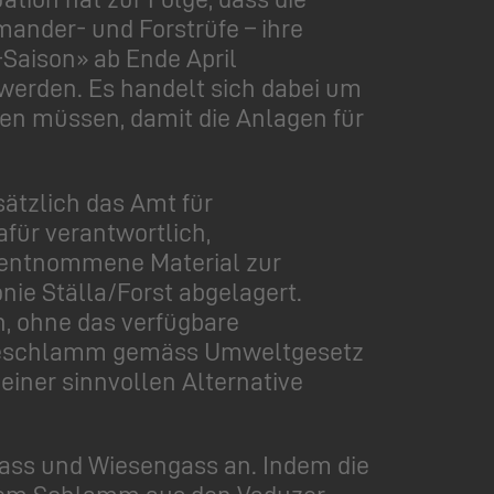
ander- und Forstrüfe – ihre
-Saison» ab Ende April
 werden. Es handelt sich dabei um
n müssen, damit die Anlagen für
ätzlich das Amt für
afür verantwortlich,
 entnommene Material zur
ie Ställa/Forst abgelagert.
h, ohne das verfügbare
üfeschlamm gemäss Umweltgesetz
iner sinnvollen Alternative
gass und Wiesengass an. Indem die
em Schlamm aus den Vaduzer