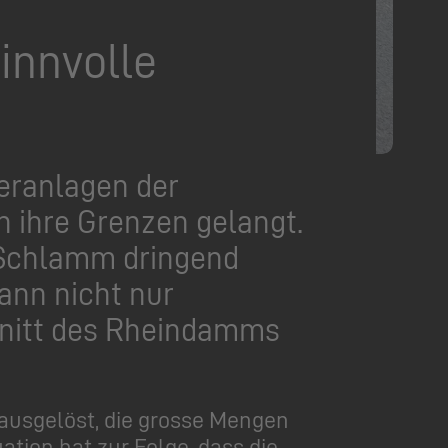
innvolle
eranlagen der
n ihre Grenzen gelangt.
 Schlamm dringend
ann nicht nur
hnitt des Rheindamms
ausgelöst, die grosse Mengen
ion hat zur Folge, dass die