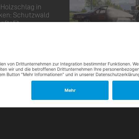
Holzschlag in
ken: Schutzwald
nftsfit
utz
|
Impressum