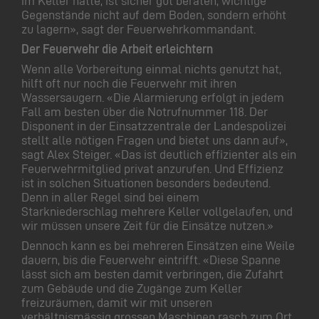
im Keller hatte, ist sicher gut beraten, wichtige
Gegenstände nicht auf dem Boden, sondern erhöht
zu lagern», sagt der Feuerwehrkommandant.
Der Feuerwehr die Arbeit erleichtern
Wenn alle Vorbereitung einmal nichts genutzt hat,
hilft oft nur noch die Feuerwehr mit ihren
Wassersaugern. «Die Alarmierung erfolgt in jedem
Fall am besten über die Notrufnummer 118. Der
Disponent in der Einsatzzentrale der Landespolizei
stellt alle nötigen Fragen und bietet uns dann auf»,
sagt Alex Steiger. «Das ist deutlich effizienter als ein
Feuerwehrmitglied privat anzurufen. Und Effizienz
ist in solchen Situationen besonders bedeutend.
Denn in aller Regel sind bei einem
Starkniederschlag mehrere Keller vollgelaufen, und
wir müssen unsere Zeit für die Einsätze nutzen.»
Dennoch kann es bei mehreren Einsätzen eine Weile
dauern, bis die Feuerwehr eintrifft. «Diese Spanne
lässt sich am besten damit verbringen, die Zufahrt
zum Gebäude und die Zugänge zum Keller
freizuräumen, damit wir mit unseren
verhältnismässig grossen Maschinen rasch zum Ort