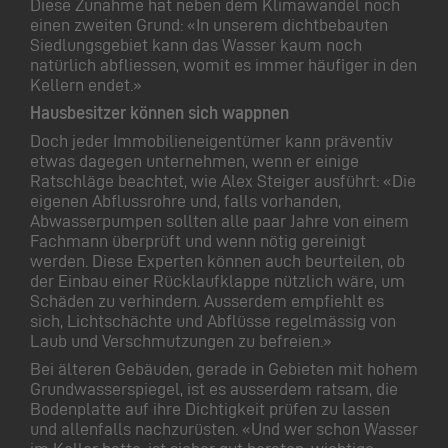
Diese Zunahme hat neben dem Klimawandel noch
einen zweiten Grund: «In unserem dichtbebauten
Siedlungsgebiet kann das Wasser kaum noch
natürlich abfliessen, womit es immer häufiger in den
Kellern endet.»
Hausbesitzer können sich wappnen
Doch jeder Immobilieneigentümer kann präventiv
etwas dagegen unternehmen, wenn er einige
Ratschläge beachtet, wie Alex Steiger ausführt: «Die
eigenen Abflussrohre und, falls vorhanden,
Abwasserpumpen sollten alle paar Jahre von einem
Fachmann überprüft und wenn nötig gereinigt
werden. Diese Experten können auch beurteilen, ob
der Einbau einer Rücklaufklappe nützlich wäre, um
Schäden zu verhindern. Ausserdem empfiehlt es
sich, Lichtschächte und Abflüsse regelmässig von
Laub und Verschmutzungen zu befreien.»
Bei älteren Gebäuden, gerade in Gebieten mit hohem
Grundwasserspiegel, ist es ausserdem ratsam, die
Bodenplatte auf ihre Dichtigkeit prüfen zu lassen
und allenfalls nachzurüsten. «Und wer schon Wasser