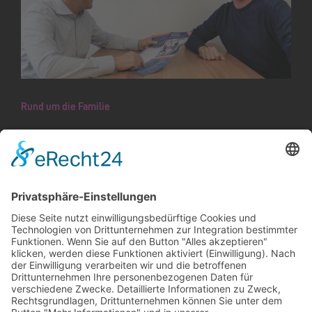
Rund um die Familie
Es gilt: «Macht das, worauf ihr Lust
habt»
Nach einem Corona-bedingten Ausfall in den
vergangenen zwei Jahren findet vom 25. bis 29.
April endlich wieder eine Schaaner
Aktivwoche statt. Wie die Idee dazu
entstanden ist und worauf sich die…