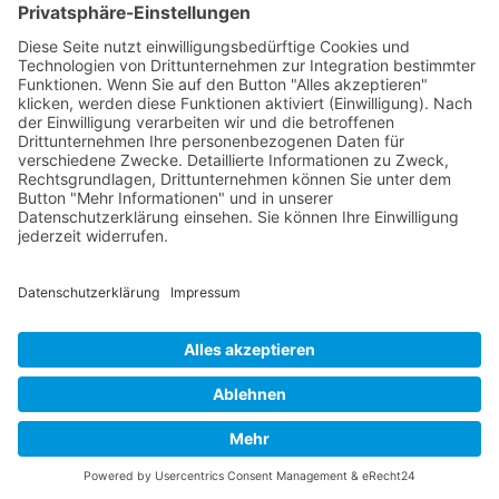
sind die Sammleranlagen der Mühleholz-,
Quader-, Krüppel-, Gamander- und Forstrüfe
an ihre Grenzen gelangt. Um für die
nächsten…
Gemeinde Schaan
Landstrasse 19, 9494 Schaan
Datenschutz
|
Impressum