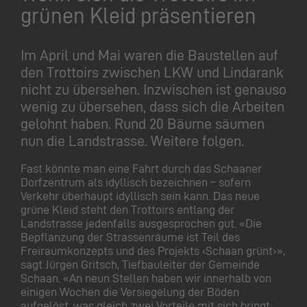
grünen Kleid präsentieren
Im April und Mai waren die Baustellen auf
den Trottoirs zwischen LKW und Lindarank
nicht zu übersehen. Inzwischen ist genauso
wenig zu übersehen, dass sich die Arbeiten
gelohnt haben. Rund 20 Bäume säumen
nun die Landstrasse. Weitere folgen.
Fast könnte man eine Fahrt durch das Schaaner
Dorfzentrum als idyllisch bezeichnen – sofern
Verkehr überhaupt idyllisch sein kann. Das neue
grüne Kleid steht den Trottoirs entlang der
Landstrasse jedenfalls ausgesprochen gut. «Die
Bepflanzung der Strassenräume ist Teil des
Freiraumkonzepts und des Projekts ‹Schaan grünt›»,
sagt Jürgen Gritsch, Tiefbauleiter der Gemeinde
Schaan. «An neun Stellen haben wir innerhalb von
einigen Wochen die Versiegelung der Böden
aufgelöst, was gleich zwei Vorteile mit sich bringt: