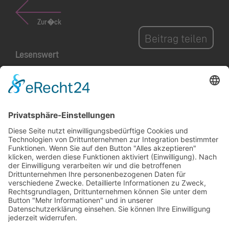
Zur�ck
Beitrag teilen
Lesenswert
Park im Äscherle: Ein
Eröffnungsfest für Natur,
Landwirtschaft und
Gemeinschaft