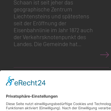
Schaan ist seit jeher das
geographische Zentrum
Liechtensteins und spätestens
seit der Eröffnung der
Eisenbahnlinie im Jahr 1872 auch
der Verkehrs­kno­tenpunkt des
Landes. Die Gemeinde hat…