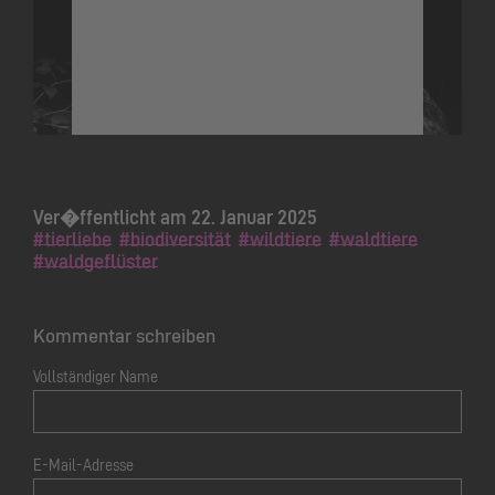
Service zu laden!
Wir verwenden einen Service
eines Drittanbieters, um
Videoinhalte einzubetten.
Dieser Service kann Daten zu
Ihren Aktivitäten sammeln.
Bitte lesen Sie die Details durch
und stimmen Sie der Nutzung
des Service zu, um dieses Video
Ver�ffentlicht am 22. Januar 2025
anzusehen.
#tierliebe
#biodiversität
#wildtiere
#waldtiere
#waldgeflüster
Mehr Informationen
Kommentar schreiben
Akzeptieren
Vollständiger Name
powered by
Usercentrics Consent
Management Platform
&
eRecht24
E-Mail-Adresse