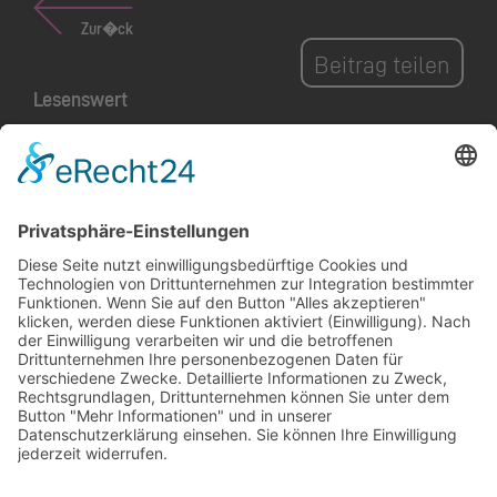
Zur�ck
Beitrag teilen
Lesenswert
Von Jugendlichen für
Jugendliche: Der neue
h
Skatepark