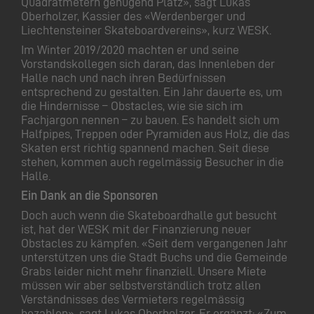
Quadratmetern genügend Platz», sagt Lukas
Oberholzer, Kassier des «Werdenberger und
Liechtensteiner Skateboardvereins», kurz WESK.
Im Winter 2019/2020 machten er und seine
Vorstandskollegen sich daran, das Innenleben der
Halle nach und nach ihren Bedürfnissen
entsprechend zu gestalten. Ein Jahr dauerte es, um
die Hindernisse – Obstacles, wie sie sich im
Fachjargon nennen – zu bauen. Es handelt sich um
Halfpipes, Treppen oder Pyramiden aus Holz, die das
Skaten erst richtig spannend machen. Seit diese
stehen, kommen auch regelmässig Besucher in die
Halle.
Ein Dank an die Sponsoren
Doch auch wenn die Skateboardhalle gut besucht
ist, hat der WESK mit der Finanzierung neuer
Obstacles zu kämpfen. «Seit dem vergangenen Jahr
unterstützen uns die Stadt Buchs und die Gemeinde
Grabs leider nicht mehr finanziell. Unsere Miete
müssen wir aber selbstverständlich trotz allen
Verständnisses des Vermieters regelmässig
bezahlen», sagt Lukas Oberholzer. Er ergänzt: «Zum