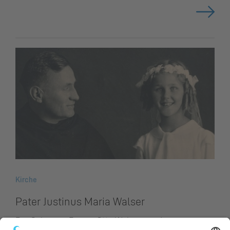
Kirche
Pater Justinus Maria Walser
Der Schaaner Bürger Otto Walser wurde am