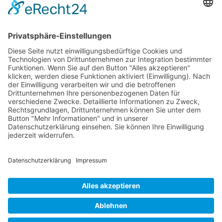
29. Juli 1888 in Vaduz geboren. Seine Eltern
waren Ferdinand und Hildegard Walser,
geborene Schädler. Nach der Volksschule
besuchte Otto das Gymnasium in Feldkirch. Er
studierte Jura in Innsbruck und Wien. Mit 44
Jahren trat Otto in den Bettelorden der
Serviten ein.
Gemeinde Schaan
Landstrasse 19, 9494 Schaan
Datenschutz
|
Impressum