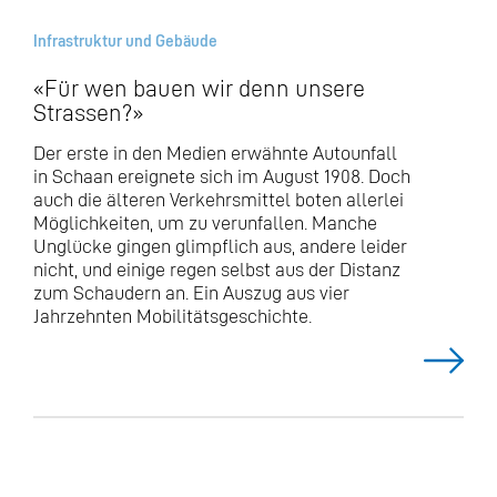
Infrastruktur und Gebäude
Offizielle Webseite der Gemeinde Schaan
|
«Für wen bauen wir denn unsere
Strassen?»
Der erste in den Medien erwähnte Autounfall
in Schaan ereignete sich im August 1908. Doch
auch die älteren Verkehrsmittel boten allerlei
Möglichkeiten, um zu verunfallen. Manche
Unglücke gingen glimpflich aus, andere leider
nicht, und einige regen selbst aus der Distanz
zum Schaudern an. Ein Auszug aus vier
Jahrzehnten Mobilitäts­ge­schichte.