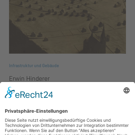
Infrastruktur und Gebäude
Erwin Hinderer
Erwin Hinderer kam 1930 nach Schaan, wo er
ein Architektur- und Planungsbüro eröffnete.
Der als Vertreter der ersten «Stuttgarter
Schule» geltende Hinderer verwendete die
Stilmittel des «Neuen Bauens» und mischte
sie mit traditionellen Formen, wie z.B. dem
Walmdach.