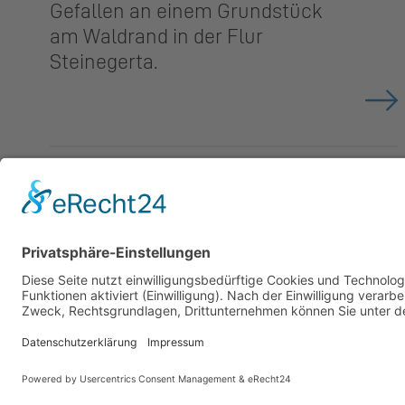
Gefallen an einem Grundstück
am Waldrand in der Flur
Steinegerta.
Gemeinde Schaan
Landstrasse 19, 9494 Schaan
Datensch