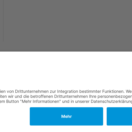
utz
|
Impressum