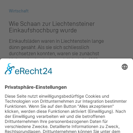
Wirtschaft
Wie Schaan zur Liechtensteiner
Einkaufs­hochburg wurde
Einkaufsläden waren in Liechtenstein lange
dünn gesäht. Als sie sich schliesslich
durchsetzen konnten, waren sie zunächst
klein und sehr stark spezialisiert. Ab 1937 war
dies sogar vom Gesetzgeber, der Warenhäuser
verboten hatte, gewollt. Dieses Verbot fiel 32
Jahre später und sorgte für eine neue
Erkenntnis: Supermärkte und spezialisierte
Geschäftebe befruchten sich gegenseitig. Ein
kurzer Überblick mit einem konkreten
Fallbeispiel.