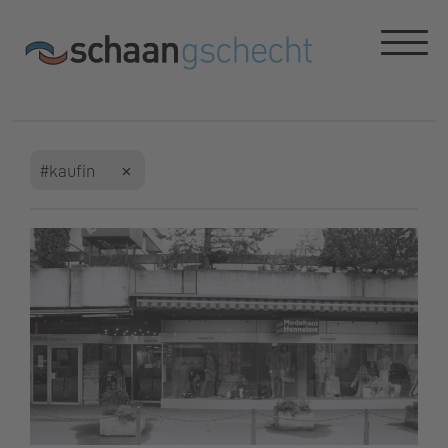
#Religion
#Kirche
#Umgestaltung
#Abbruch
#landwirtschaft
#Hilti AG
#Aufschwung
#Industrialisierung
#Pfarrer
#Heuernte
#Sonntagsruhe
#Streitigkeiten
#Streittigkeiten
#jubiläum
#jahrmarkt
#Viehmarkt
#Händler
#Frauenstimmrecht
#Vizevorsteherin
#Zentrumsentwicklung
#Walz
#Zimmermann
#Wanderjahre
#mobilität
#Zugverkehr
#kaufin
#Bahnhof
#Bauarbeiten
#Kindheit
#Wirtschaftswachstum
#Entwicklung
#Veränderung
Dies ist eine Webseite der Gemeinde Schaan. Haben Sie
dazu oder zu einem konkreten Beitrag Fragen? Sie
erreichen uns unter
info@schaan.li
oder Tel. +423 237
72 00.
Offizielle Webseite der Gemeinde Schaan
|