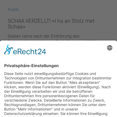
Offizielle Webseite der Gemeinde Schaan
|
Politik
SCHAA VERZELLT! «I ha an Stolz met
Schaa»
Sieben Jahre nach der Einführung des
Frauenstimmrechts war Doris Frommelt 1991
die erste Schaaner Gemeinderätin. Drei
Legislatur­perioden gehörte sie dem Gremium
an, davon zwei als Vizevorsteherin. Heute
erinnern sie viele Entwicklungen des Dorfes
an Weichenstellungen, die sie damals mit
ihren Kollegen und später auch Kolleginnen
im Gemeinderat vorgenommen hat.