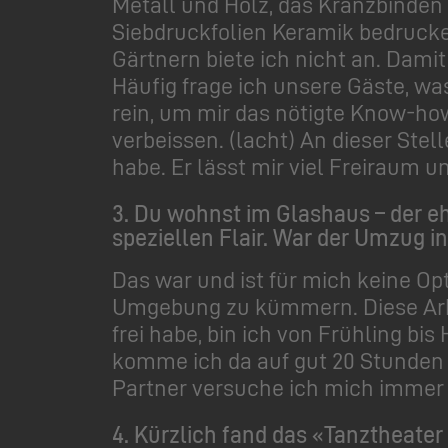
Metall und Holz, das Kranzbinden 
Siebdruckfolien Keramik bedruck
Gärtnern biete ich nicht an. Dami
Häufig frage ich unsere Gäste, w
rein, um mir das nötigte Know-how
verbeissen. (lacht) An dieser Ste
habe. Er lässt mir viel Freiraum 
3.
Du wohnst im Glashaus – der eh
speziellen Flair. War der Umzug 
Das war und ist für mich keine Op
Umgebung zu kümmern. Diese Arbe
frei habe, bin ich von Frühling b
komme ich da auf gut 20 Stunden
Partner versuche ich mich immer 
4.
Kürzlich fand das «Tanztheater 