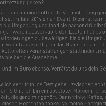
ortsetzung geben?
lashaus für eine kulturelle Veranstaltung ge
chsel im Jahr 2014 einen Event. Diesmal kam 
ie die Umgebung und fand sie passend für ihr 
lungen waren ausverkauft, den Leuten hat es of
ausforderungen zu bewältigen, bis die Umgeb
 war etwas knifflig, da das Glaushaus nicht ü
he kulturellen Veranstaltungen stattfinden, 
nts bleiben die Ausnahme.
und im Büro ebenso. Verrätst du uns dein Ge
ss ich sehr früh ins Bett gehe – zwischen ach
ka um 5 Uhr. Ich bin ein absoluter Morgenmens
Zeit, die ganz mir gehört. Dann trinke Kaffee,
n diesen Momenten tanke ich meine Energie fü