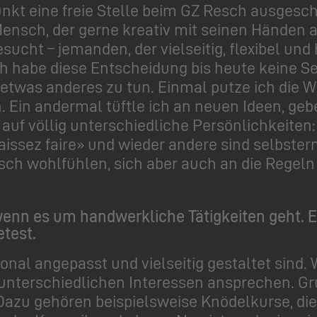
unkt eine freie Stelle beim GZ Resch ausgesc
 Mensch, der gerne kreativ mit seinen Händen 
ucht – jemanden, der vielseitig, flexibel und
h habe diese Entscheidung bis heute keine Sek
s etwas anderes zu tun. Einmal putze ich die 
. Ein andermal tüftle ich an neuen Ideen, ge
auf völlig unterschiedliche Persönlichkeiten:
ssez faire» und wieder andere sind selbsterna
esch wohlfühlen, sich aber auch an die Regeln
 wenn es um handwerkliche Tätigkeiten geht. 
etest.
isonal angepasst und vielseitig gestaltet sind
unterschiedlichen Interessen ansprechen. Gru
Dazu gehören beispielsweise Knödelkurse, di