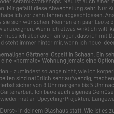
oder Keramikworkshops. Neu ist auch einer im
en. Mir gefällt diese Abwechslung sehr. Nur
t habe ich vor zehn Jahren abgeschlossen. Ans
as sie sich wünschen. Nennen ein paar Leute 
 anzueignen. Wenn ich etwas wirklich will, k
lle muss ich aber auch anfügen, dass ich mit 
und steht immer hinter mir, wenn ich neue Ide
emaligen Gärtnerei Ospelt in Schaan. Ein s
in eine «normale» Wohnung jemals eine Optio
tion – zumindest solange nicht, wie ich körpe
iten sind natürlich sehr aufwendig, machen
is Herbst sicher von 8 Uhr morgens bis 5 Uhr n
 Gartenarbeit. Ich baue auch eigenes Gemü
wieder mal an Upcycling-Projekten. Langeweil
Durst» in deinem Glashaus statt. Wie ist es z