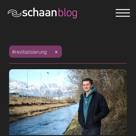
#walderlebnis
#gemeindeverwaltung
#digitalisierung
#website
#chatbot
#international
#kulturbrauerei
#kulturschaffen
#kunstschaffende
#jugendarbeit
#jugendbeteiligung
#skatepark
#hennafarm
#wohngemeinde
#neuzuzüger
#freizeitaktivitäten
#landwirtschaft
#eröffnungsfeier
#bauprojekte
#finanzhaushalt
#Dorfentwicklung
#revitalisierung
#friedhof
#bestattung
#Holzen
#schutzwald
#waldverjüngung
#familienfest
#tak
#Grundwasserpumpwerk
#Wiesenll
#Wasserversorung
#sportplatzrheinwiese
#sportevent
#schnällschtaschaaner
#schaanbaut
#verkehrsproblematik
#neuesausdergemeinde
#verkehrsentwicklung
#Resch
#bodenerwerb
#LIFE
#festival
#photovoltaikanlagen
#fördermassnahmen
#regionalität
#heimatgefühle
#sommerprojektwoche
#abenteuerspielplatz
#schaanersommer
#summerfeeling
#vereinsleben
#sportangebote
#sportverbindet