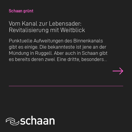
Schaan grünt
Vom Kanal zur Lebensader:
Revitalisierung mit Weitblick
Punktuelle Aufweitungen des Binnenkanals
gibt es einige. Die bekannteste ist jene an der
Mündung in Ruggell. Aber auch in Schaan gibt
es bereits deren zwei. Eine dritte, besonders…
Konversation wird geladen
Konversation wird geladen
Konversation wird geladen
Dies ist das Weblog der Gemeinde Schaan. Haben Sie
Fragen zum Blog oder zu einem Beitrag?
Sie erreichen uns unter
blog@schaan.li
oder Tel. +423
237 72 00.
Offizielle Webseite der Gemeinde Schaan
|
Impressum
|
Datenschutz
Konversation wird geladen
Konversation wird geladen