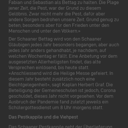
Fabian und Sebastian als Bettag zu halten. Die Plage
jener Zeit, die Pest, war der Grund zu diesem
Gelöbnis. Zwar nicht mehr die Pest, dafür aber
andere Sorgen bedrohen unsere Zeit. Grund genug zu
beten; besonders aber für den Frieden unter den
Menschen und unter den Völkern.»
Der Schaaner Bettag wird von den Schaaner
Gläubigen jedes Jahr besonders begangen, aber auch
jedes Jahr anders gehandhabt, je nachdem, auf
welchen Wochentag er fällt. Eine Anbetung vor dem
ausgesetzten Allerheiligsten findet, das alte
Versprechen einlösend, bis heute statt.
«Anschliessend wird die Heilige Messe gefeiert. In
diesem Jahr besteht zusätzlich noch eine
Beichtgelegenheit», sagt Kaplan Herbert Graf. Die
Beteiligung der Gemeineschulen ist jedoch, Corona
geschuldet, dieses Jahr nicht vorgesehen. Vor dem
Ausbruch der Pandemie fand zuletzt jeweils ein
Schülergottesdienst um 8 Uhr morgens statt.
Das Pestkappile und die Viehpest
Das Schaaner Pestkappile geht der Überlieferung