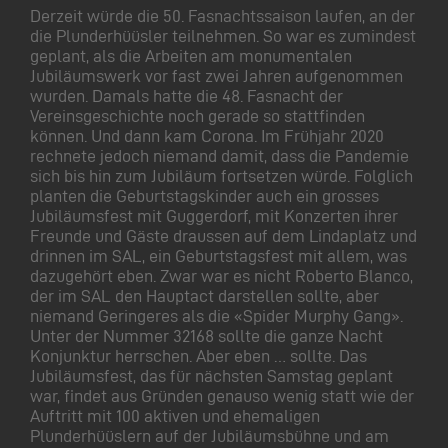
Derzeit würde die 50. Fasnachtssaison laufen, an der
die Plunderhüüsler teilnehmen. So war es zumindest
geplant, als die Arbeiten am monumentalen
Jubiläumswerk vor fast zwei Jahren aufgenommen
wurden. Damals hatte die 48. Fasnacht der
Vereinsgeschichte noch gerade so stattfinden
können. Und dann kam Corona. Im Frühjahr 2020
rechnete jedoch niemand damit, dass die Pandemie
sich bis hin zum Jubiläum fortsetzen würde. Folglich
planten die Geburtstagskinder auch ein grosses
Jubiläumsfest mit Guggerdorf, mit Konzerten ihrer
Freunde und Gäste draussen auf dem Lindaplatz und
drinnen im SAL, ein Geburtstagsfest mit allem, was
dazugehört eben. Zwar war es nicht Roberto Blanco,
der im SAL den Hauptact darstellen sollte, aber
niemand Geringeres als die «Spider Murphy Gang».
Unter der Nummer 32168 sollte die ganze Nacht
Konjunktur herrschen. Aber eben … sollte. Das
Jubiläumsfest, das für nächsten Samstag geplant
war, findet aus Gründen genauso wenig statt wie der
Auftritt mit 100 aktiven und ehemaligen
Plunderhüüslern auf der Jubiläumsbühne und am