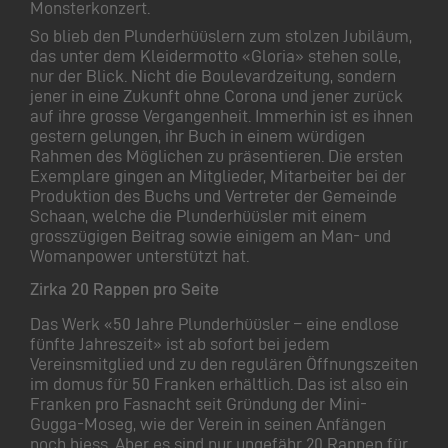
Monsterkonzert.
So blieb den Plunderhüüslern zum stolzen Jubiläum,
das unter dem Kleidermotto «Gloria» stehen solle,
nur der Blick. Nicht die Boulevardzeitung, sondern
jener in eine Zukunft ohne Corona und jener zurück
auf ihre grosse Vergangenheit. Immerhin ist es ihnen
gestern gelungen, ihr Buch in einem würdigen
Rahmen des Möglichen zu präsentieren. Die ersten
Exemplare gingen an Mitglieder, Mitarbeiter bei der
Produktion des Buchs und Vertreter der Gemeinde
Schaan, welche die Plunderhüüsler mit einem
grosszügigen Beitrag sowie einigem an Man- und
Womanpower unterstützt hat.
Zirka 20 Rappen pro Seite
Das Werk «50 Jahre Plunderhüüsler – eine endlose
fünfte Jahreszeit» ist ab sofort bei jedem
Vereinsmitglied und zu den regulären Öffnungszeiten
im domus für 50 Franken erhältlich. Das ist also ein
Franken pro Fasnacht seit Gründung der Mini-
Gugga-Moseg, wie der Verein in seinen Anfängen
noch hiess. Aber es sind nur ungefähr 20 Rappen für