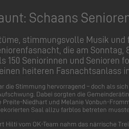
aunt: Schaans Senioren
ostüme, stimmungsvolle Musik und
eniorenfasnacht, die am Sonntag, 8
ls 150 Seniorinnen und Senioren fo
inen heiteren Fasnachtsanlass in
ar die Stimmung hervorragend – doch als sich
 Aufschwung. Dabei sorgten die Gemeinderäti
ne Preite-Niedhart und Melanie Vonbun-From
dekorierten Saal allzu farblos betreten musste
 Hilti vom OK-Team nahm das närrische Treibe