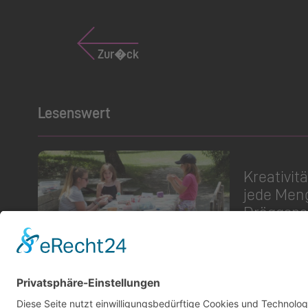
Zur�ck
Lesenswert
Kreativit
r
jede Men
Dräggspa