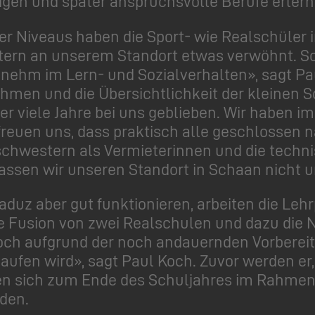
igen und später anspruchsvolle Berufe erlern
her Niveaus haben die Sport- wie Realschüler
ltern an unserem Standort etwas verwöhnt. S
nehm im Lern- und Sozialverhalten», sagt Pa
hmen und die Übersichtlichkeit der kleinen S
er viele Jahre bei uns geblieben. Wir haben 
reuen uns, dass praktisch alle geschlossen 
chwestern als Vermieterinnen und die techni
assen wir unseren Standort in Schaan nicht u
uz aber gut funktionieren, arbeiten die Leh
 Fusion von zwei Realschulen und dazu die N
och aufgrund der noch andauernden Vorbereitu
aufen wird», sagt Paul Koch. Zuvor werden er
en sich zum Ende des Schuljahres im Rahmen 
den.