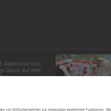
ät, Abenteuer und
ge Spass auf dem
tz