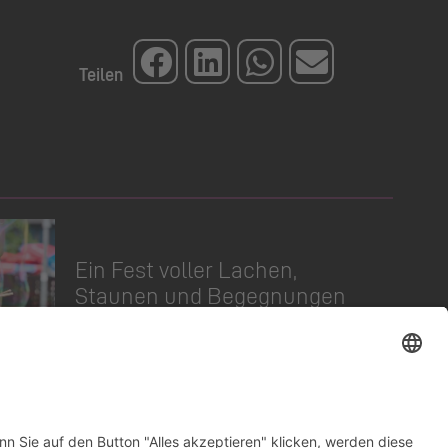
Ein Fest voller Lachen,
Staunen und Begegnungen